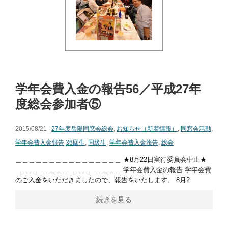
学年会費入金の報告56／平成27年
度総会参加者⑤
2015/08/21 |
27年度岳陽同窓会総会
,
お知らせ（新着情報）
,
同窓会活動
,
学年会費入金報告
36回生
,
同級生
,
学年会費入金報告
,
総会
＿＿＿＿＿＿＿＿＿＿＿＿＿＿＿＿ ★8月22日実行委員会中止★
＿＿＿＿＿＿＿＿＿＿＿＿＿＿＿＿ 学年会費入金の報告 学年会費
のご入金をいただきましたので、報告をいたします。 8月2
続きを見る