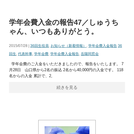
学年会費入金の報告47／しゅうち
ゃん、いつもありがとう。
2015/07/28 |
36回生役員
,
お知らせ（新着情報）
,
学年会費入金報告
36
回生
,
代表幹事
,
学年会費
,
学年会費入金報告
,
岳陽同窓会
学年会費のご入金をいただきましたので、報告をいたします。 7
月28日 山口県から2名の振込 2名から40,000円の入金です。 118
名からの入金 累計で、2,
続きを見る