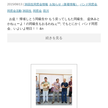
2015/08/13 |
36回生同窓会情報
,
お知らせ（新着情報）
,
バンド同窓会
,
同窓会活動
36回生
,
同窓会
,
田川
お盆！ 帰省しとう同級生や もう戻ってしもた同級生、 盆休みと
かねぇーよ！の同級生もおるわねぇ^^; でもとにかく バンド同窓
会、いよいよ明日！！ &n
続きを見る