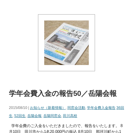
学年会費入金の報告50／岳陽会報
2015/08/10 |
お知らせ（新着情報）
,
同窓会活動
,
学年会費入金報告
36回
生
,
52回生
,
岳陽会報
,
岳陽同窓会
,
田川高校
学年会費のご入金をいただきましたので、報告をいたします。 8
月10日 田川市から1名20,000円の振込 8月10日 那珂川町から1