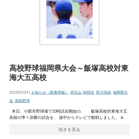
高校野球福岡県大会～飯塚高校対東
海大五高校
2015/07/24 |
お知らせ（新着情報）
,
四方山
36回生
,
田川高校
,
福岡県大
会
,
高校野球
本日、小郡市野球場で10時試合開始の、 飯塚高校対東海大五
高校の準々決勝の試合を、 途中からテレビで観戦しました。 &
続きを見る