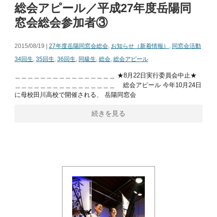
総会アピール／平成27年度岳陽同
窓会総会参加者③
2015/08/19 |
27年度岳陽同窓会総会
,
お知らせ（新着情報）
,
同窓会活動
34回生
,
35回生
,
36回生
,
同級生
,
総会
,
総会アピール
＿＿＿＿＿＿＿＿＿＿＿＿＿＿＿＿ ★8月22日実行委員会中止★
＿＿＿＿＿＿＿＿＿＿＿＿＿＿＿＿ 総会アピール 今年10月24日
に母校田川高校で開催される、 岳陽同窓会
続きを見る