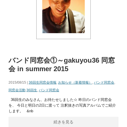
バンド同窓会①～gakuyou36 同窓
会 in summer 2015
2015/08/15 |
36回生同窓会情報
,
お知らせ（新着情報）
,
バンド同窓会
,
同窓会活動
36回生
,
バンド同窓会
36回生のみなさん、お待たせしました☆ 昨日のバンド同窓会
を、 今日と明日の2日に渡って 注釈抜きの写真アルバムでご紹介
します。 &nb
続きを見る