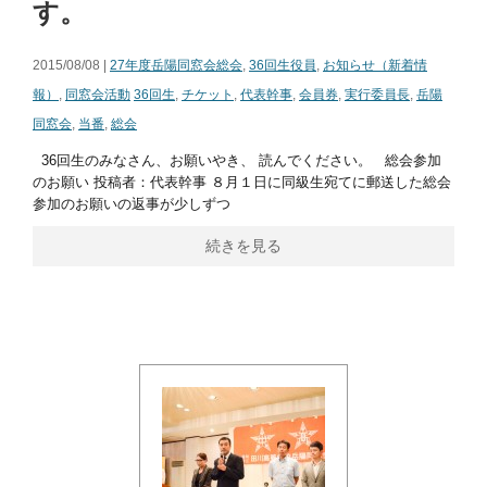
す。
2015/08/08 |
27年度岳陽同窓会総会
,
36回生役員
,
お知らせ（新着情
報）
,
同窓会活動
36回生
,
チケット
,
代表幹事
,
会員券
,
実行委員長
,
岳陽
同窓会
,
当番
,
総会
36回生のみなさん、お願いやき、 読んでください。 総会参加
のお願い 投稿者：代表幹事 ８月１日に同級生宛てに郵送した総会
参加のお願いの返事が少しずつ
続きを見る