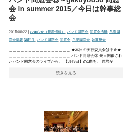
会 in summer 2015／今日は幹事総
会
2015/08/22 |
お知らせ（新着情報）
,
バンド同窓会
,
同窓会活動
,
岳陽同
窓会情報
36回生
,
バンド同窓会
,
同窓会
,
岳陽同窓会
,
幹事総会
＿＿＿＿＿＿＿＿＿＿＿＿＿＿＿＿ ★本日の実行委員会は中止★
＿＿＿＿＿＿＿＿＿＿＿＿＿＿＿＿ バンド同窓会③ 先日開催され
たバンド同窓会のライブから、 【3月9日】の1曲を、 原君が
続きを見る