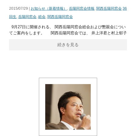
2015/07/29 |
お知らせ（新着情報）
,
岳陽同窓会情報
,
関西岳陽同窓会
36
回生
,
岳陽同窓会
,
総会
,
関西岳陽同窓会
9月27日に開催される、 関西岳陽同窓会総会および懇親会につい
てご案内をします。 関西岳陽同窓会では、 井上洋君と村上郁子
続きを見る