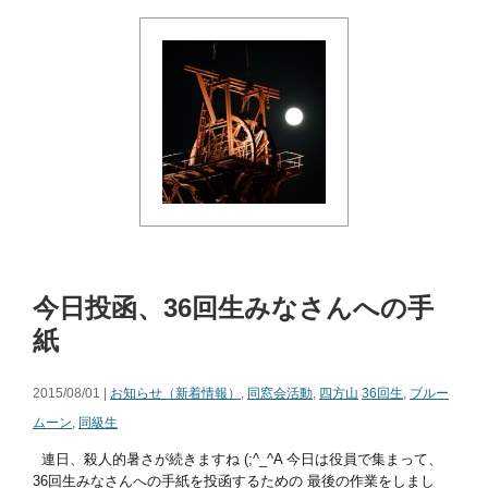
今日投函、36回生みなさんへの手
紙
2015/08/01 |
お知らせ（新着情報）
,
同窓会活動
,
四方山
36回生
,
ブルー
ムーン
,
同級生
連日、殺人的暑さが続きますね (;^_^A 今日は役員で集まって、
36回生みなさんへの手紙を投函するための 最後の作業をしまし