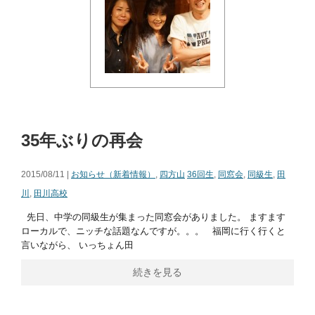
35年ぶりの再会
2015/08/11 |
お知らせ（新着情報）
,
四方山
36回生
,
同窓会
,
同級生
,
田
川
,
田川高校
先日、中学の同級生が集まった同窓会がありました。 ますます
ローカルで、ニッチな話題なんですが。。。 福岡に行く行くと
言いながら、 いっちょん田
続きを見る