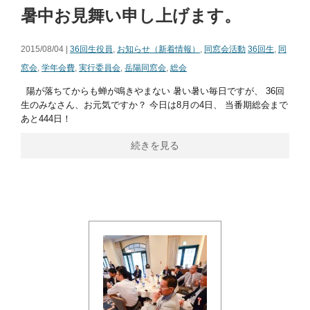
暑中お見舞い申し上げます。
2015/08/04 |
36回生役員
,
お知らせ（新着情報）
,
同窓会活動
36回生
,
同
窓会
,
学年会費
,
実行委員会
,
岳陽同窓会
,
総会
陽が落ちてからも蝉が鳴きやまない 暑い暑い毎日ですが、 36回
生のみなさん、お元気ですか？ 今日は8月の4日、 当番期総会まで
あと444日！
続きを見る