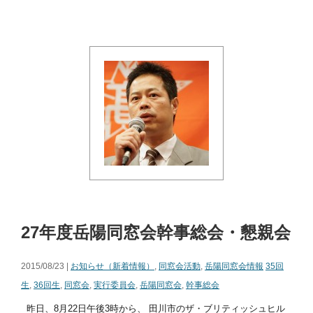
27年度岳陽同窓会幹事総会・懇親会
2015/08/23 |
お知らせ（新着情報）
,
同窓会活動
,
岳陽同窓会情報
35回
生
,
36回生
,
同窓会
,
実行委員会
,
岳陽同窓会
,
幹事総会
昨日、8月22日午後3時から、 田川市のザ・ブリティッシュヒル