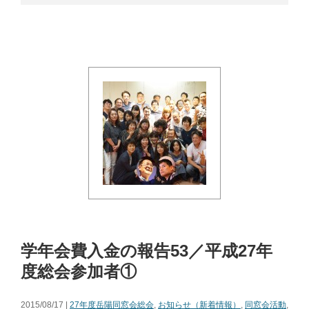
学年会費入金の報告53／平成27年
度総会参加者①
2015/08/17 |
27年度岳陽同窓会総会
,
お知らせ（新着情報）
,
同窓会活動
,