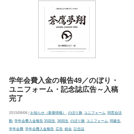
学年会費入金の報告49／のぼり・
ユニフォーム・記念誌広告～入稿
完了
2015/08/06 |
お知らせ（新着情報）
,
のぼり旗
,
ユニフォーム
,
同窓会活
動
,
学年会費入金報告
35回生
,
36回生
,
のぼり旗
,
ユニフォーム
,
同級生
,
学年会費
,
学年会費入金報告
,
広告
,
総会
,
記念誌