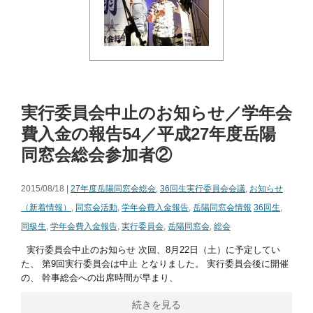
実行委員会中止のお知らせ／学年会
費入金の報告54／平成27年度岳陽
同窓会総会参加者②
2015/08/18 |
27年度岳陽同窓会総会
,
36回生実行委員会会議
,
お知らせ
（新着情報）
,
同窓会活動
,
学年会費入金報告
,
岳陽同窓会情報
36回生
,
同級生
,
学年会費入金報告
,
実行委員会
,
岳陽同窓会
,
総会
実行委員会中止のお知らせ 次回、8月22日（土）に予定してい
た、 第9回実行委員会は中止 となりました。 実行委員会後に開催
の、 幹事総会への出席時間が早まり、
続きを見る