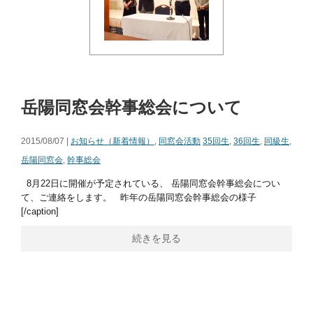
岳陽同窓会幹事総会について
2015/08/07 |
お知らせ（新着情報）
,
同窓会活動
35回生
,
36回生
,
同級生
,
岳陽同窓会
,
幹事総会
8月22日に開催が予定されている、 岳陽同窓会幹事総会につい
て、ご連絡をします。 昨年の岳陽同窓会幹事総会の様子
[/caption]
続きを見る