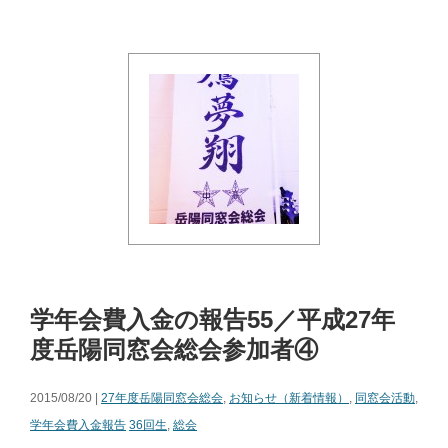
学年会費入金の報告55／平成27年
度岳陽同窓会総会参加者④
2015/08/20 |
27年度岳陽同窓会総会
,
お知らせ（新着情報）
,
同窓会活動
,
学年会費入金報告
36回生
,
総会