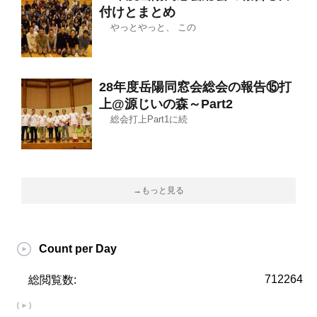
付けとまとめ
やっとやっと、 この
28年度岳陽同窓会総会の報告⑮打
上@源じいの森～Part2
総会打上Part1に続
→もっと見る
Count per Day
712264
総閲覧数: