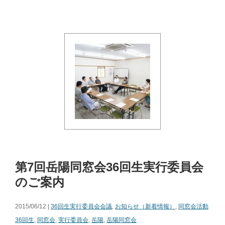
第7回岳陽同窓会36回生実行委員会
のご案内
2015/06/12 |
36回生実行委員会会議
,
お知らせ（新着情報）
,
同窓会活動
36回生
,
同窓会
,
実行委員会
,
岳陽
,
岳陽同窓会