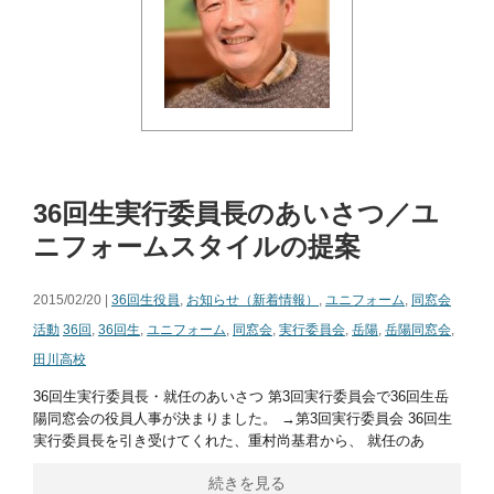
36回生実行委員長のあいさつ／ユ
ニフォームスタイルの提案
2015/02/20 |
36回生役員
,
お知らせ（新着情報）
,
ユニフォーム
,
同窓会
活動
36回
,
36回生
,
ユニフォーム
,
同窓会
,
実行委員会
,
岳陽
,
岳陽同窓会
,
田川高校
36回生実行委員長・就任のあいさつ 第3回実行委員会で36回生岳
陽同窓会の役員人事が決まりました。 →第3回実行委員会 36回生
実行委員長を引き受けてくれた、重村尚基君から、 就任のあ
続きを見る