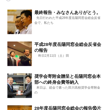
最終報告・みなさんありがとう。
先日行われた平成28年度岳陽同窓会総会反省
会で、私たち
平成28年度岳陽同窓会総会反省会
の報告
昨日2月11日（土）田
奨学会寄附金贈呈と岳陽同窓会本
部への終身会費等納入
本日は、総会で募った田川高校奨学会寄附金
の
28年度岳陽同窓会総会の報告⑯片