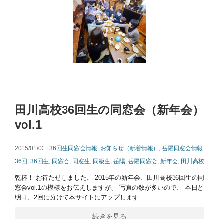
田川高校36回生の同窓会（新年会）
vol.1
2015/01/03 |
36回生同窓会情報
,
お知らせ（新着情報）
,
岳陽同窓会情報
36回
,
36回生
,
同窓会
,
同窓生
,
同級生
,
岳陽
,
岳陽同窓会
,
新年会
,
田川高校
乾杯！ お待たせしました。 2015年の新年会、田川高校36回生の同
窓会vol.1の模様をお伝えしますが、 写真の数が多いので、 本日と
明日、2回に分けて本サイトにアップします
続きを見る