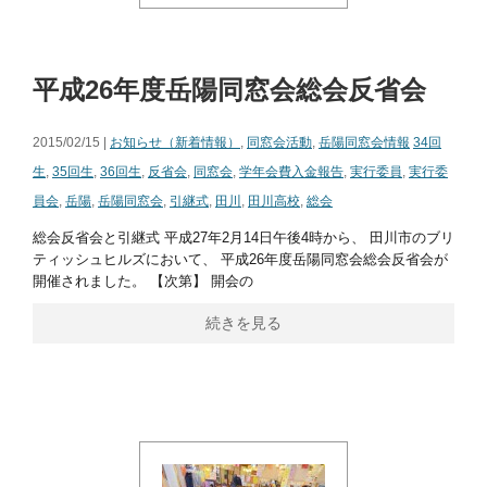
平成26年度岳陽同窓会総会反省会
2015/02/15 |
お知らせ（新着情報）
,
同窓会活動
,
岳陽同窓会情報
34回
生
,
35回生
,
36回生
,
反省会
,
同窓会
,
学年会費入金報告
,
実行委員
,
実行委
員会
,
岳陽
,
岳陽同窓会
,
引継式
,
田川
,
田川高校
,
総会
総会反省会と引継式 平成27年2月14日午後4時から、 田川市のブリ
ティッシュヒルズにおいて、 平成26年度岳陽同窓会総会反省会が
開催されました。 【次第】 開会の
続きを見る