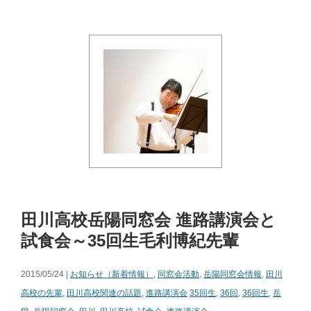
田川高校岳陽同窓会 進路講演会と
試食会～35回生毛利博紀先輩
2015/05/24 |
お知らせ（新着情報）
,
同窓会活動
,
岳陽同窓会情報
,
田川
高校の先輩
,
田川高校関連の話題
,
進路講演会
35回生
,
36回
,
36回生
,
岳