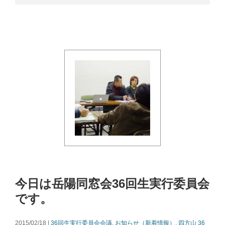
今日は岳陽同窓会36回生実行委員会
です。
2015/02/18 |
36回生実行委員会会議
,
お知らせ（新着情報）
,
四方山
36