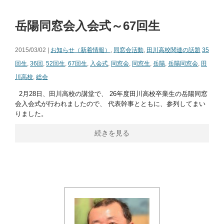
岳陽同窓会入会式～67回生
2015/03/02 |
お知らせ（新着情報）
,
同窓会活動
,
田川高校関連の話題
35
回生
,
36回
,
52回生
,
67回生
,
入会式
,
同窓会
,
同窓生
,
岳陽
,
岳陽同窓会
,
田
川高校
,
総会
2月28日、田川高校の講堂で、 26年度田川高校卒業生の岳陽同窓
会入会式が行われましたので、 代表幹事とともに、参列してまい
りました。
続きを見る