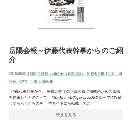
岳陽会報～伊藤代表幹事からのご紹
介
2015/05/31 |
36回生役員
,
お知らせ（新着情報）
,
同窓会活動
36回生
,
同
窓会
,
同窓生
,
岳陽
,
岳陽会報
伊藤代表幹事から、 平成28年度の岳陽会報に掲載のための原稿
を執筆したとのことで、 掲示板とFBのgakuyou36グループに投稿
してもらったものを、 本サイトにも転載してご
続きを見る