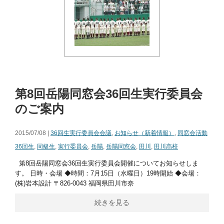
第8回岳陽同窓会36回生実行委員会
のご案内
2015/07/08 |
36回生実行委員会会議
,
お知らせ（新着情報）
,
同窓会活動
36回生
,
同級生
,
実行委員会
,
岳陽
,
岳陽同窓会
,
田川
,
田川高校
第8回岳陽同窓会36回生実行委員会開催についてお知らせしま
す。 日時・会場 ◆時間：7月15日（水曜日）19時開始 ◆会場：
(株)岩本設計 〒826-0043 福岡県田川市奈
続きを見る