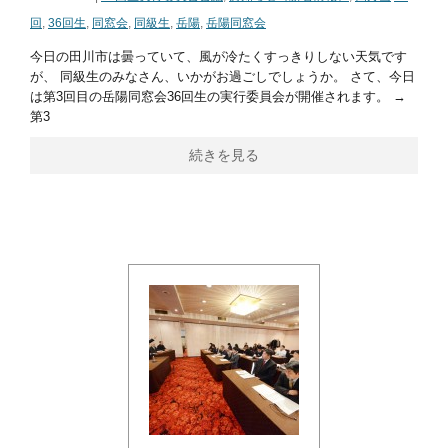
回
,
36回生
,
同窓会
,
同級生
,
岳陽
,
岳陽同窓会
今日の田川市は曇っていて、風が冷たくすっきりしない天気です
が、 同級生のみなさん、いかがお過ごしでしょうか。 さて、今日
は第3回目の岳陽同窓会36回生の実行委員会が開催されます。 →
第3
続きを見る