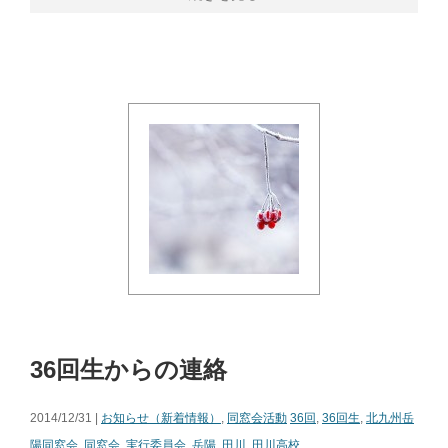
36回生からの連絡
2014/12/31 |
お知らせ（新着情報）
,
同窓会活動
36回
,
36回生
,
北九州岳
陽同窓会
,
同窓会
,
実行委員会
,
岳陽
,
田川
,
田川高校