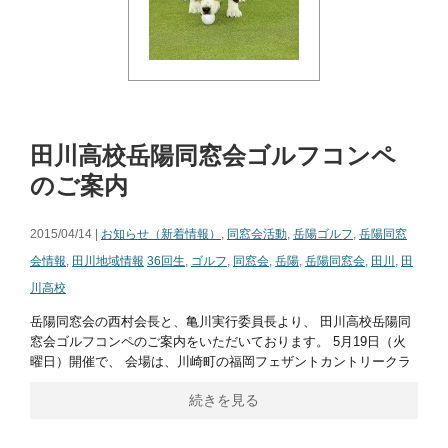
田川高校岳陽同窓会ゴルフコンペ
のご案内
2015/04/14 |
お知らせ（新着情報）
,
同窓会活動
,
岳陽ゴルフ
,
岳陽同窓
会情報
,
田川地域情報
36回生
,
ゴルフ
,
同窓会
,
岳陽
,
岳陽同窓会
,
田川
,
田
川高校
岳陽同窓会の西村会長と、亀川実行委員長より、 田川高校岳陽同
窓会ゴルフコンペのご案内をいただいております。 5月19日（火
曜日）開催で、 会場は、川崎町の福岡フェザントカントリークラ
続きを見る