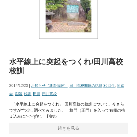
水平線上に突起をつくれ/田川高校
校訓
2014/12/23 |
お知らせ（新着情報）
,
田川高校関連の話題
36回生
,
同窓
会
,
岳陽
,
校訓
,
田川
,
田川高校
「水平線上に突起をつくれ」 田川高校の校訓について、今さら
ですが^^;少し調べてみました。 校門（正門）を入って右側の植
え込みにたたずむ、【突起
続きを見る