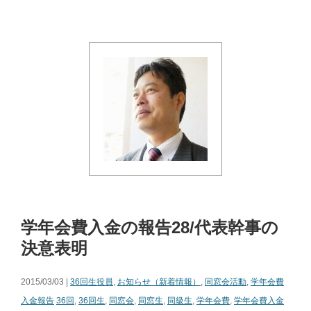
学年会費入金の報告28/代表幹事の
決意表明
2015/03/03 |
36回生役員
,
お知らせ（新着情報）
,
同窓会活動
,
学年会費
入金報告
36回
,
36回生
,
同窓会
,
同窓生
,
同級生
,
学年会費
,
学年会費入金