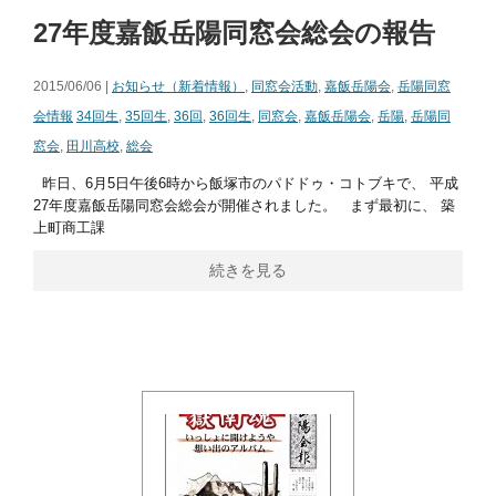
27年度嘉飯岳陽同窓会総会の報告
2015/06/06 |
お知らせ（新着情報）
,
同窓会活動
,
嘉飯岳陽会
,
岳陽同窓
会情報
34回生
,
35回生
,
36回
,
36回生
,
同窓会
,
嘉飯岳陽会
,
岳陽
,
岳陽同
窓会
,
田川高校
,
総会
昨日、6月5日午後6時から飯塚市のパドドゥ・コトブキで、 平成
27年度嘉飯岳陽同窓会総会が開催されました。 まず最初に、 築
上町商工課
続きを見る