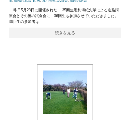
陽
,
岳陽同窓会
,
田川
,
田川高校
,
試食会
,
進路講演会
昨日5月23日に開催された、 35回生毛利博紀先輩による進路講
演会とその後の試食会に、36回生も参加させていただきました。
36回生の参加者は、
続きを見る