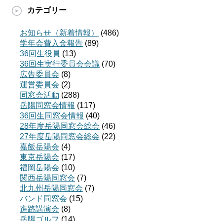
カテゴリー
お知らせ（新着情報）
(486)
学年会費入金報告
(89)
36回生役員
(13)
36回生実行委員会会議
(70)
広告委員会
(8)
運営委員会
(2)
同窓会活動
(288)
岳陽同窓会情報
(117)
36回生同窓会情報
(40)
28年度岳陽同窓会総会
(46)
27年度岳陽同窓会総会
(22)
嘉飯岳陽会
(4)
東京岳陽会
(17)
福岡岳陽会
(10)
関西岳陽同窓会
(7)
北九州岳陽同窓会
(7)
バンド同窓会
(15)
進路講演会
(8)
岳陽ゴルフ
(14)