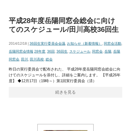
平成28年度岳陽同窓会総会に向け
てのスケジュール/田川高校36回生
2014/12/18 |
36回生実行委員会会議
,
お知らせ（新着情報）
,
同窓会活動
,
岳陽同窓会情報
28年度
,
36回
,
36回生
,
スケジュール
,
同窓会
,
岳陽
,
岳陽
同窓会
,
田川
,
田川高校
,
総会
昨日の実行委員会で配布された、 平成28年度岳陽同窓会総会に向
けてのスケジュールを添付し、詳細をご案内します。 【平成26年
度】 ◆12月17日（19時～）第1回実行委員会（済）
続きを見る