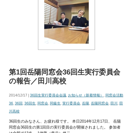
第1回岳陽同窓会36回生実行委員会
の報告／田川高校
2014/12/17 |
36回生実行委員会会議
,
お知らせ（新着情報）
,
同窓会活動
36
,
36回
,
36回生
,
同窓会
,
同級生
,
実行委員会
,
岳陽
,
岳陽同窓会
,
田川
,
田
川高校
36回生のみなさん、お疲れ様です。 本日2014年12月17日、 岳陽
同窓会36回生の第1回目の実行委員会が開催されました。 参加者