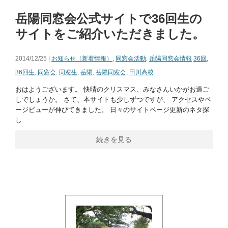
岳陽同窓会公式サイトで36回生の
サイトをご紹介いただきました。
2014/12/25 |
お知らせ（新着情報）
,
同窓会活動
,
岳陽同窓会情報
36回
,
36回生
,
同窓会
,
同窓生
,
岳陽
,
岳陽同窓会
,
田川高校
おはようございます。 快晴のクリスマス、みなさんいかがお過ご
しでしょうか。 さて、本サイトも少しずつですが、 アクセスやペ
ージビューが伸びてきました。 日々のサイトページ更新のネタ探
し
続きを見る