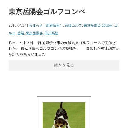
東京岳陽会ゴルフコンペ
2015/04/27 |
お知らせ（新着情報）
,
岳陽ゴルフ
,
東京岳陽会
36回生
,
ゴ
ルフ
,
岳陽
,
東京岳陽会
,
田川高校
昨日、4月28日、 静岡県伊豆市の天城高原ゴルフコースで開催さ
れた、 東京岳陽会ゴルフコンペの模様を、 参加した村上誠君か
ら許可をもらいました
続きを見る