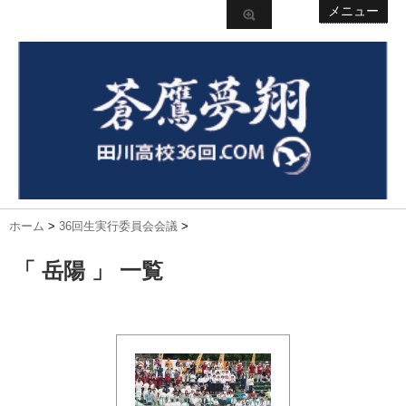
メニュー
ホーム
>
36回生実行委員会会議
>
「 岳陽 」 一覧