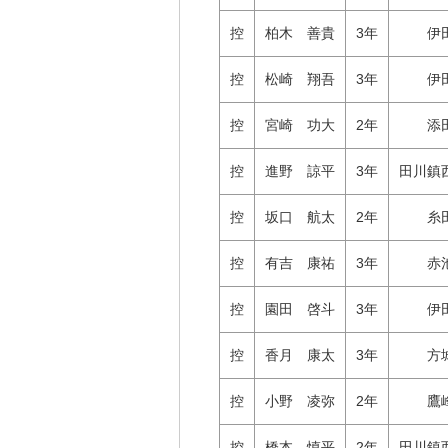
控
柏木 善貴
3年
伊
控
松崎 翔吾
3年
伊
控
宮崎 功大
2年
添
控
進野 諒平
3年
田川鎮
控
坂口 航太
2年
糸
控
有吉 康祐
3年
赤
控
園田 啓斗
3年
伊
控
香月 康太
3年
方
控
小野 凌弥
2年
鷹
控
橋本 慎平
2年
田川鎮