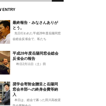
W ENTRY
最終報告・みなさんありが
とう。
先日行われた平成28年度岳陽同窓
会総会反省会で、私たち
平成28年度岳陽同窓会総会
反省会の報告
昨日2月11日（土）田
奨学会寄附金贈呈と岳陽同
窓会本部への終身会費等納
入
本日は、総会で募った田川高校奨
学会寄附金の