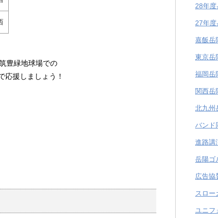
28年
西
27年
嘉飯岳
東京岳
、筑豊緑地球場での
福岡岳
で応援しましょう！
関西岳
北九州
バンド
進路講
岳陽ゴ
広告協
スロー
ユニフ