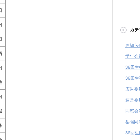
田
田
カテ
田
お知ら
西
学年会
36回
田
36回
池
広告委
田
運営委
城
同窓会
岳陽同
峰
36回
西