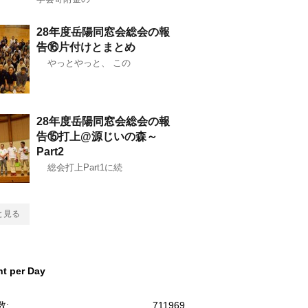
28年度岳陽同窓会総会の報
告⑯片付けとまとめ
やっとやっと、 この
28年度岳陽同窓会総会の報
告⑮打上@源じいの森～
Part2
総会打上Part1に続
と見る
t per Day
数:
711969