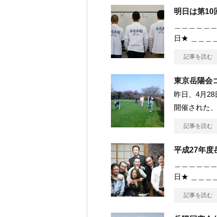
明日は第1
＿＿＿＿＿＿
日★ ＿＿＿
記事を読む
東京岳陽会
昨日、4月2
開催された、
記事を読む
平成27年
＿＿＿＿＿＿
日★ ＿＿＿
記事を読む