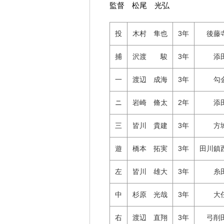
監督 松尾 光弘
投
木村 隼也
3年
後藤
捕
沢渡 駿
3年
添
一
渡辺 成海
3年
勾
ニ
岩崎 脩太
2年
添
三
皆川 貴建
3年
方
遊
橋本 拓実
3年
田川鎮
左
皆川 雄大
3年
糸
中
杉原 光哉
3年
大
右
渡辺 直翔
3年
弓削