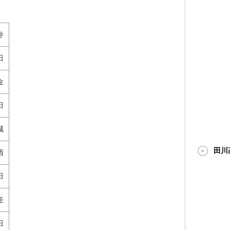
寺
田
金
田
城
田川
西
田
任
田