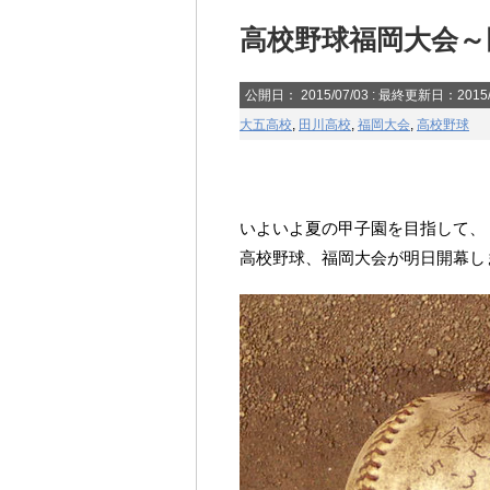
高校野球福岡大会～
公開日：
2015/07/03
: 最終更新日：2015/
大五高校
,
田川高校
,
福岡大会
,
高校野球
いよいよ夏の甲子園を目指して、
高校野球、福岡大会が明日開幕し