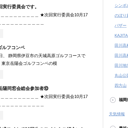
シンボ
0回実行委員会です。
＿＿＿＿＿＿＿＿＿ ★次回実行委員会10月17
のぼり
＿＿＿＿＿＿＿＿＿＿＿
バザー
KAJI
田川高
ゴルフコンペ
8日、 静岡県伊豆市の天城高原ゴルフコースで
田川高
 東京岳陽会ゴルフコンペの模
田川地
丸山公
四方山
度岳陽同窓会総会参加者⑩
＿＿＿＿＿＿＿＿＿ ★次回実行委員会10月17
福岡
＿＿＿＿＿＿＿＿＿＿＿
天気情報