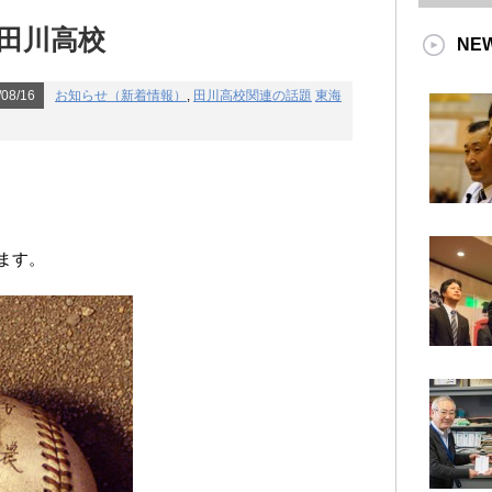
田川高校
NE
08/16
お知らせ（新着情報）
,
田川高校関連の話題
東海
ます。