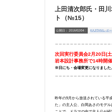
上田清次郎氏・田川地
ト（№15）
公開日：
2016/02/04
:
KAJITANIレポ
＿＿＿＿＿＿＿＿＿＿＿＿＿＿＿
次回実行委員会2月20日(土
岩本設計事務所で14時開
※日にち・会場変更になりました
＿＿＿＿＿＿＿＿＿＿＿＿＿＿＿
昨年の9月から放送されている平成
た」の主人公、白岡あさのモデル
ことで、ドラマの中で主人公が経