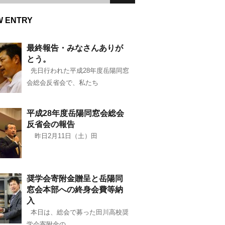
W ENTRY
最終報告・みなさんありが
とう。
先日行われた平成28年度岳陽同窓
会総会反省会で、私たち
平成28年度岳陽同窓会総会
反省会の報告
昨日2月11日（土）田
奨学会寄附金贈呈と岳陽同
窓会本部への終身会費等納
入
本日は、総会で募った田川高校奨
学会寄附金の