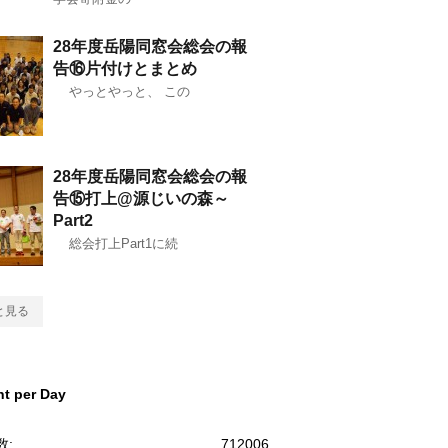
28年度岳陽同窓会総会の報
告⑯片付けとまとめ
やっとやっと、 この
28年度岳陽同窓会総会の報
告⑮打上@源じいの森～
Part2
総会打上Part1に続
と見る
t per Day
数:
712006