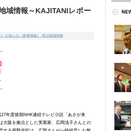
域情報～KAJITANIレポー
NE
ート
,
お知らせ（新着情報）
,
田川地域情報
＿
)
催
。
＿
27年度後期NHK連続テレビ小説「あさが来
は大阪を拠点とした実業家、広岡浅子さんとの
営する蔵野炭鉱は、広岡さんが一時経営した飯