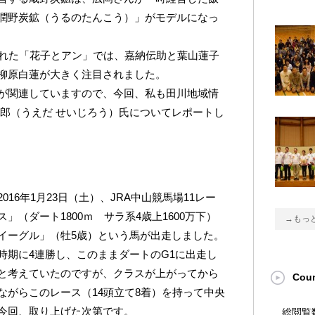
潤野炭鉱（うるのたんこう）」がモデルになっ
された「花子とアン」では、嘉納伝助と葉山蓮子
柳原白蓮が大きく注目されました。
が関連していますので、今回、私も田川地域情
次郎（うえだ せいじろう）氏についてレポートし
16年1月23日（土）、JRA中山競馬場11レー
（ダート1800ｍ サラ系4歳上1600万下）
→もっ
イーグル」（牡5歳）という馬が出走しました。
時期に4連勝し、このままダートのG1に出走し
と考えていたのですが、クラスが上がってから
Coun
ながらこのレース（14頭立て8着）を持って中央
今回、取り上げた次第です。
総閲覧