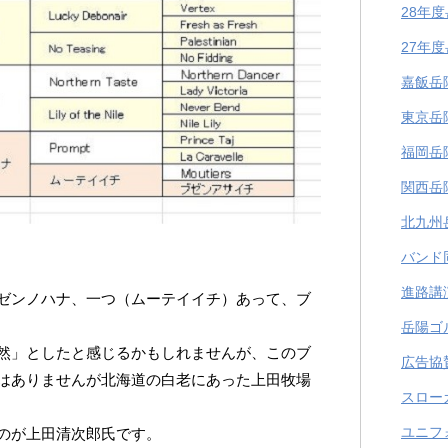
28年
27年
嘉飯岳
東京岳
福岡岳
関西岳
北九州
バンド
進路講
ゼンノハナ、一つ（ムーテイイチ）あって、ブ
岳陽ゴ
然」としたと感じるかもしれませんが、このブ
広告協
はありませんが北海道の白老にあった上田牧場
スロー
ユニフ
のが上田清次郎氏です。