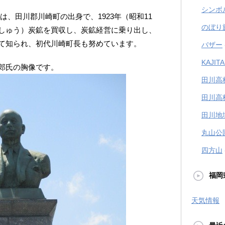
シンボ
）は、田川郡川崎町の出身で、1923年（昭和11
のぼり
しゅう）炭鉱を買収し、炭鉱経営に乗り出し、
て知られ、初代川崎町長も努めています。
バザー
KAJI
郎氏の胸像です。
田川高
田川高
田川地
丸山公
四方山
福岡
天気情報