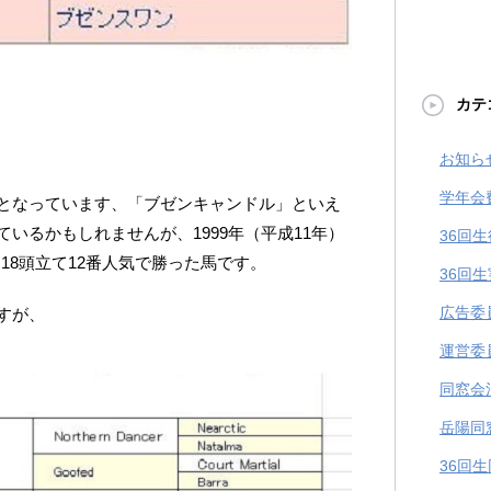
カテ
お知ら
学年会
となっています、「ブゼンキャンドル」といえ
いるかもしれませんが、1999年（平成11年）
36回
18頭立て12番人気で勝った馬です。
36回
広告委
すが、
運営委
同窓会
岳陽同
36回