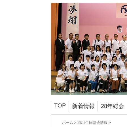
TOP
新着情報
28年総会
ホーム
>
36回生同窓会情報
>