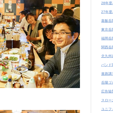
28年
27年
嘉飯岳
東京岳
福岡岳
関西岳
北九州
バンド
進路講
岳陽ゴ
広告協
スロー
ユニフ