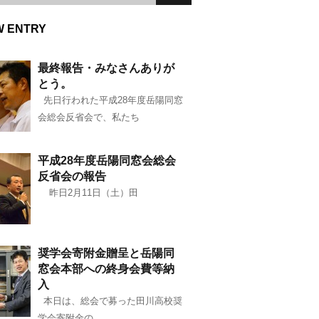
W ENTRY
最終報告・みなさんありが
とう。
先日行われた平成28年度岳陽同窓
会総会反省会で、私たち
平成28年度岳陽同窓会総会
反省会の報告
昨日2月11日（土）田
奨学会寄附金贈呈と岳陽同
窓会本部への終身会費等納
入
本日は、総会で募った田川高校奨
学会寄附金の