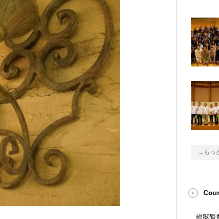
→もっ
Coun
総閲覧