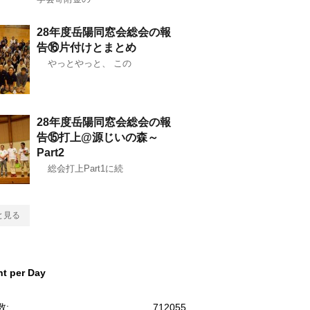
28年度岳陽同窓会総会の報
告⑯片付けとまとめ
やっとやっと、 この
28年度岳陽同窓会総会の報
告⑮打上@源じいの森～
Part2
総会打上Part1に続
と見る
t per Day
数:
712055