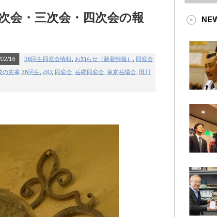
次会・三次会・四次会の報
NE
02/16
36回生同窓会情報
,
お知らせ（新着情報）
,
同窓会
校の先輩
36回生
,
ZIO
,
同窓会
,
岳陽同窓会
,
東京岳陽会
,
田川