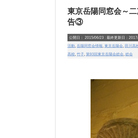
東京岳陽同窓会～二
告③
公開日：
2015/06/23
: 最終更新日：2017/
活動
,
岳陽同窓会情報
,
東京岳陽会
,
田川高
高校
,
竹子
,
第93回東京岳陽会総会
,
総会