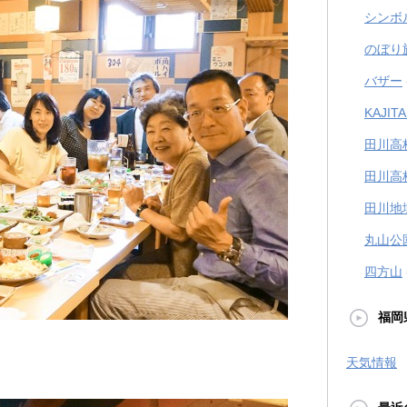
シンボ
のぼり
バザー
KAJI
田川高
田川高
田川地
丸山公
四方山
福岡
天気情報