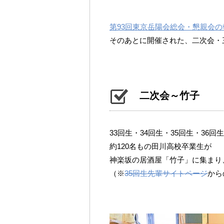
第93回東京岳陽会総会・懇親会の
そのあとに開催された、二次会・
二次会～竹子
33回生・34回生・35回生・36回
約120名もの田川高校卒業生が
神楽坂の居酒屋「竹子」に集まり
（※
35回生先輩サイトページ
から