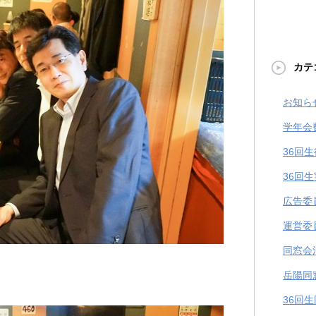
カテ
お知ら
学年会
36回
36回
広告委
運営委
同窓会
岳陽同
36回