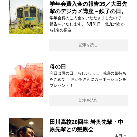
学年会費入金の報告35／大田先
輩のデジカメ講座～鉄子の日。
学年会費のご入金をいただきましたので、
報告をいたします。 3月31日 北九州市か
ら1名の振込
記事を読む
母の日
今日は母の日、らしい。。。 感謝の気持ち
をこめて、 おかあさんにカーネーションを
プレゼント！
記事を読む
田川高校28回生 岩奥先輩・中
原先輩との懇親会
＿＿＿＿＿＿＿＿＿＿＿＿＿＿＿＿ 本日は