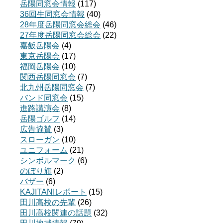
岳陽同窓会情報
(117)
36回生同窓会情報
(40)
28年度岳陽同窓会総会
(46)
27年度岳陽同窓会総会
(22)
嘉飯岳陽会
(4)
東京岳陽会
(17)
福岡岳陽会
(10)
関西岳陽同窓会
(7)
北九州岳陽同窓会
(7)
バンド同窓会
(15)
進路講演会
(8)
岳陽ゴルフ
(14)
広告協賛
(3)
スローガン
(10)
ユニフォーム
(21)
シンボルマーク
(6)
のぼり旗
(2)
バザー
(6)
KAJITANIレポート
(15)
田川高校の先輩
(26)
田川高校関連の話題
(32)