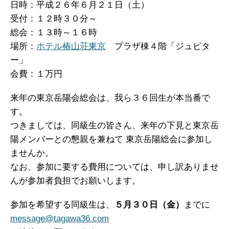
日時：平成２６年６月２１日（土）
受付：１２時３０分～
総会：１３時～１６時
場所：
ホテル椿山荘東京
プラザ棟４階「ジュピタ
ー」
会費：１万円
来年の東京岳陽会総会は、我ら３６回生が本当番で
す。
つきましては、同級生の皆さん、来年の下見と東京岳
陽メンバーとの懇親を兼ねて 東京岳陽総会に参加し
ませんか。
なお、参加に要する費用については、申し訳ありませ
んが参加者負担でお願いします。
参加を希望する同級生は、
５月３０日（金）
までに
message@tagawa36.com