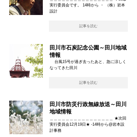
実行委員会です。 14時から ・ （株）岩本
設計
記事を読む
田川市石炭記念公園～田川地域
情報
台風15号が過ぎ去ったあと、急に涼しく
なってきた田川
記事を読む
田川市防災行政無線放送～田川
地域情報
＿＿＿＿＿＿＿＿＿＿＿＿＿＿＿＿ ★次回
実行委員会12月19日★ -14時から@岩本設
計事務