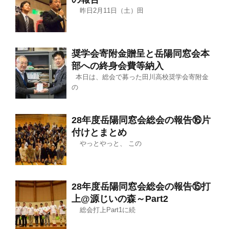
昨日2月11日（土）田
奨学会寄附金贈呈と岳陽同窓会本
部への終身会費等納入
本日は、総会で募った田川高校奨学会寄附金
の
28年度岳陽同窓会総会の報告⑯片
付けとまとめ
やっとやっと、 この
28年度岳陽同窓会総会の報告⑮打
上@源じいの森～Part2
総会打上Part1に続