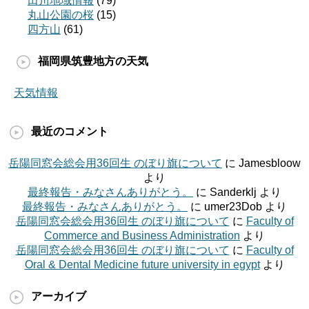
田川地域情報
(79)
丸山公園の桜
(15)
四方山
(61)
福岡県筑豊地方の天気
天気情報
最近のコメント
岳陽同窓会総会用36回生 のぼり旗について
に
Jamesbloow
より
最終報告・みなさんありがとう。
に
Sanderklj
より
最終報告・みなさんありがとう。
に
umer23Dob
より
岳陽同窓会総会用36回生 のぼり旗について
に
Faculty of
Commerce and Business Administration
より
岳陽同窓会総会用36回生 のぼり旗について
に
Faculty of
Oral & Dental Medicine future university in egypt
より
アーカイブ