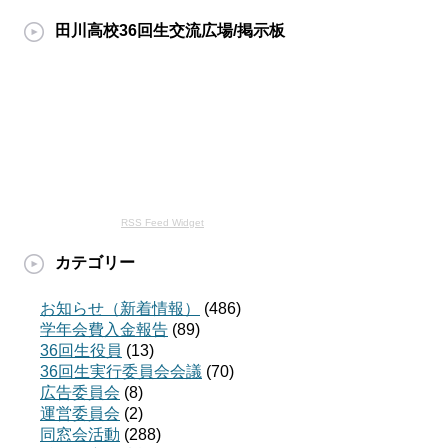
田川高校36回生交流広場/掲示板
RSS Feed Widget
カテゴリー
お知らせ（新着情報）
(486)
学年会費入金報告
(89)
36回生役員
(13)
36回生実行委員会会議
(70)
広告委員会
(8)
運営委員会
(2)
同窓会活動
(288)