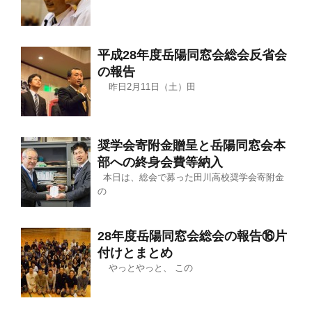
平成28年度岳陽同窓会総会反省会
の報告
昨日2月11日（土）田
奨学会寄附金贈呈と岳陽同窓会本
部への終身会費等納入
本日は、総会で募った田川高校奨学会寄附金
の
28年度岳陽同窓会総会の報告⑯片
付けとまとめ
やっとやっと、 この