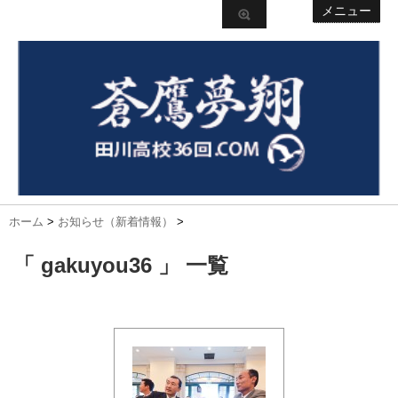
メニュー
ホーム
>
お知らせ（新着情報）
>
「 gakuyou36 」 一覧