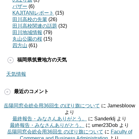
バザー
(6)
KAJITANIレポート
(15)
田川高校の先輩
(26)
田川高校関連の話題
(32)
田川地域情報
(79)
丸山公園の桜
(15)
四方山
(61)
福岡県筑豊地方の天気
天気情報
最近のコメント
岳陽同窓会総会用36回生 のぼり旗について
に
Jamesbloow
より
最終報告・みなさんありがとう。
に
Sanderklj
より
最終報告・みなさんありがとう。
に
umer23Dob
より
岳陽同窓会総会用36回生 のぼり旗について
に
Faculty of
Commerce and Business Administration
より