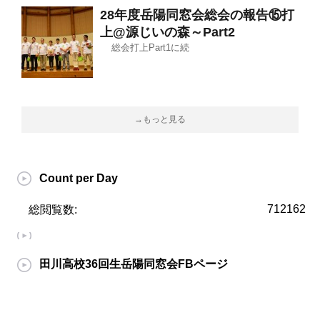
28年度岳陽同窓会総会の報告⑮打
上@源じいの森～Part2
総会打上Part1に続
→もっと見る
Count per Day
712162
総閲覧数:
田川高校36回生岳陽同窓会FBページ