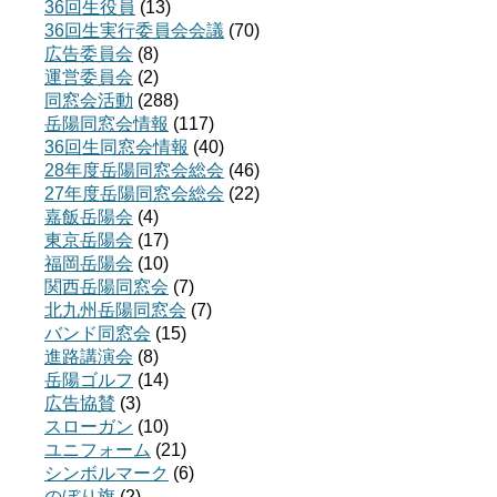
36回生役員
(13)
36回生実行委員会会議
(70)
広告委員会
(8)
運営委員会
(2)
同窓会活動
(288)
岳陽同窓会情報
(117)
36回生同窓会情報
(40)
28年度岳陽同窓会総会
(46)
27年度岳陽同窓会総会
(22)
嘉飯岳陽会
(4)
東京岳陽会
(17)
福岡岳陽会
(10)
関西岳陽同窓会
(7)
北九州岳陽同窓会
(7)
バンド同窓会
(15)
進路講演会
(8)
岳陽ゴルフ
(14)
広告協賛
(3)
スローガン
(10)
ユニフォーム
(21)
シンボルマーク
(6)
のぼり旗
(2)