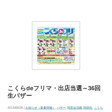
こくらdeフリマ・出店当選～36回
生バザー
2015/06/26 |
お知らせ（新着情報）
,
バザー
,
同窓会活動
36回生
,
こくら