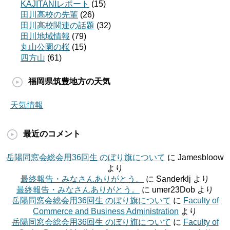
KAJITANIレポート
(15)
田川高校の先輩
(26)
田川高校関連の話題
(32)
田川地域情報
(79)
丸山公園の桜
(15)
四方山
(61)
福岡県筑豊地方の天気
天気情報
最近のコメント
岳陽同窓会総会用36回生 のぼり旗について
に
Jamesbloow
より
最終報告・みなさんありがとう。
に
Sanderklj
より
最終報告・みなさんありがとう。
に
umer23Dob
より
岳陽同窓会総会用36回生 のぼり旗について
に
Faculty of
Commerce and Business Administration
より
岳陽同窓会総会用36回生 のぼり旗について
に
Faculty of