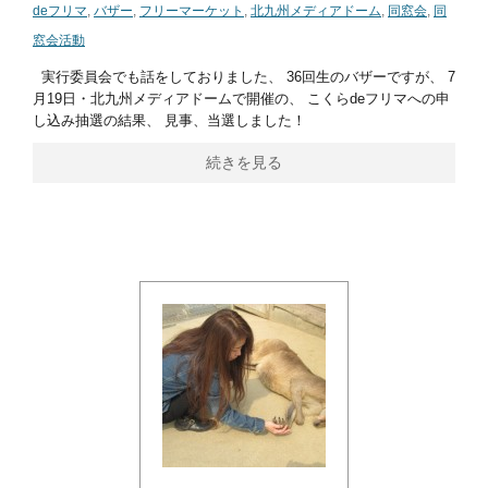
deフリマ
,
バザー
,
フリーマーケット
,
北九州メディアドーム
,
同窓会
,
同
窓会活動
実行委員会でも話をしておりました、 36回生のバザーですが、 7
月19日・北九州メディアドームで開催の、 こくらdeフリマへの申
し込み抽選の結果、 見事、当選しました！
続きを見る