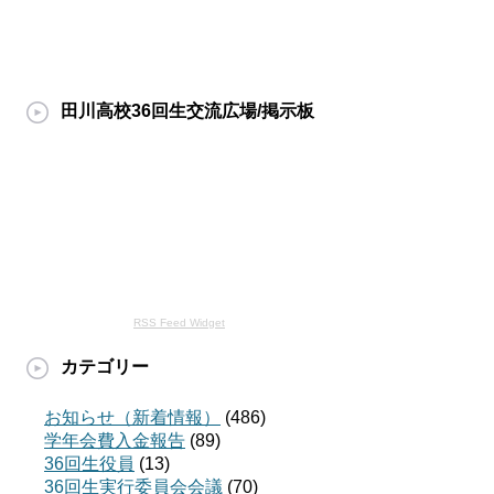
田川高校36回生交流広場/掲示板
RSS Feed Widget
カテゴリー
お知らせ（新着情報）
(486)
学年会費入金報告
(89)
36回生役員
(13)
36回生実行委員会会議
(70)