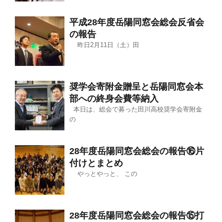
平成28年度岳陽同窓会総会反省会
の報告
昨日2月11日（土）田
奨学会寄附金贈呈と岳陽同窓会本
部への終身会費等納入
本日は、総会で募った田川高校奨学会寄附金
の
28年度岳陽同窓会総会の報告⑯片
付けとまとめ
やっとやっと、 この
28年度岳陽同窓会総会の報告⑮打